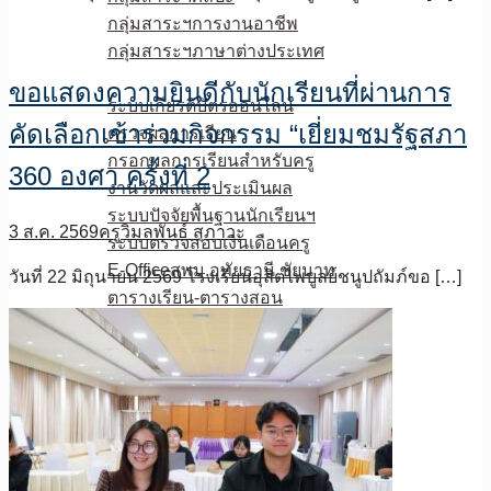
กลุ่มสาระฯการงานอาชีพ
กลุ่มสาระฯภาษาต่างประเทศ
E-Service
ขอแสดงความยินดีกับนักเรียนที่ผ่านการ
ระบบเกียรติบัตรออนไลน์
คัดเลือกเข้าร่วมกิจกรรม “เยี่ยมชมรัฐสภา
ตรวจผลการเรียน
กรอกผลการเรียนสำหรับครู
360 องศา ครั้งที่ 2
งานวัดผลและประเมินผล
ระบบปัจจัยพื้นฐานนักเรียนฯ
3 ส.ค. 2569
ครูวิมลพันธ์ สุภาวะ
ระบบตรวจสอบเงินเดือนครู
E-Officeสพม.อุทัยธานี ชัยนาท
วันที่ 22 มิถุนายน 2569 โรงเรียนอุลิตไพบูลย์ชนูปถัมภ์ขอ […]
ตารางเรียน-ตารางสอน
โรงเรียนวิถีพุทธ
Student Care
Video On demand
VR360
ดาวน์โหลด
งานวิชาการ
งานระบบดูแลนักเรียน