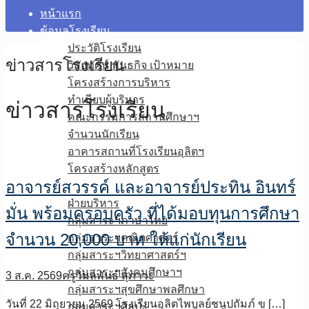
หน้าแรก
ข้อมูลโรงเรียน
ประวัติโรงเรียน
ข่าวสารโรงเรียน
วิสัยทัศน์ พันธกิจ เป้าหมาย
โครงสร้างการบริหาร
ทำเนียบผู้บริหาร
ข่าวสารโรงเรียน
คณะกรรมการสถานศึกษาฯ
จำนวนนักเรียน
อาคารสถานที่โรงเรียนอุลิตฯ
โครงสร้างหลักสูตร
อาจารย์สวรรค์ และอาจารย์ประทิน อินทร์
บุคลากร
ฝ่ายบริหาร
มั่น พร้อมครอบครัว ที่ได้มอบทุนการศึกษา
กลุ่มสาระฯภาษาไทย
จำนวน 20,000 บาท ให้แก่นักเรียน
กลุ่มสาระฯคณิตศาสตร์
กลุ่มสาระฯวิทยาศาสตร์ฯ
กลุ่มสาระฯสังคมศึกษาฯ
3 ส.ค. 2569
ครูวิมลพันธ์ สุภาวะ
กลุ่มสาระฯสุขศึกษาพลศึกษา
วันที่ 22 มิถุยายน 2569 โรงเรียนอุลิตไพบูลย์ชนูปถัมภ์ ข […]
กลุ่มสาระฯศิลปะ