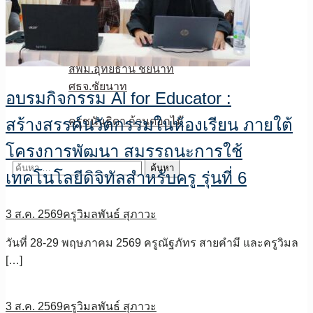
หน่วยงานเกี่ยวข้อง
กระทรวงศึกษาธิการ
สพฐ.
สพม.อุทัยธานี ชัยนาท
ศธจ.ชัยนาท
อบรมกิจกรรม Al for Educator :
วPA
ครูชนันธิดา ก้านดอกไม้
สร้างสรรค์นวัตกรรมในห้องเรียน ภายใต้
ติดต่อเรา
โครงการพัฒนา สมรรถนะการใช้
ค้นหา
เทคโนโลยีดิจิทัลสำหรับครู รุ่นที่ 6
สำหรับ:
3 ส.ค. 2569
ครูวิมลพันธ์ สุภาวะ
วันที่ 28-29 พฤษภาคม 2569 ครูณัฐภัทร สายคำมี และครูวิมล
[…]
3 ส.ค. 2569
ครูวิมลพันธ์ สุภาวะ