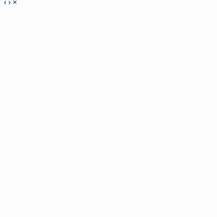
‹
›
×