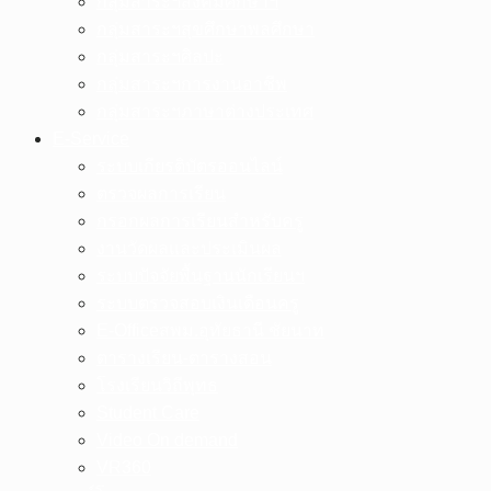
กลุ่มสาระฯสังคมศึกษาฯ
กลุ่มสาระฯสุขศึกษาพลศึกษา
กลุ่มสาระฯศิลปะ
กลุ่มสาระฯการงานอาชีพ
กลุ่มสาระฯภาษาต่างประเทศ
E-Service
ระบบเกียรติบัตรออนไลน์
ตรวจผลการเรียน
กรอกผลการเรียนสำหรับครู
งานวัดผลและประเมินผล
ระบบปัจจัยพื้นฐานนักเรียนฯ
ระบบตรวจสอบเงินเดือนครู
E-Officeสพม.อุทัยธานี ชัยนาท
ตารางเรียน-ตารางสอน
โรงเรียนวิถีพุทธ
Student Care
Video On demand
VR360