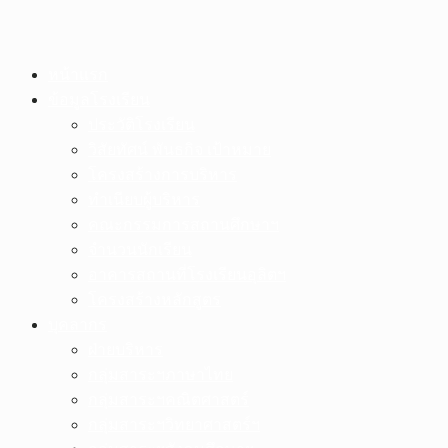
Skip
หน้าแรก
to
ข้อมูลโรงเรียน
content
ประวัติโรงเรียน
วิสัยทัศน์ พันธกิจ เป้าหมาย
โครงสร้างการบริหาร
ทำเนียบผู้บริหาร
คณะกรรมการสถานศึกษาฯ
จำนวนนักเรียน
อาคารสถานที่โรงเรียนอุลิตฯ
โครงสร้างหลักสูตร
บุคลากร
ฝ่ายบริหาร
กลุ่มสาระฯภาษาไทย
กลุ่มสาระฯคณิตศาสตร์
กลุ่มสาระฯวิทยาศาสตร์ฯ