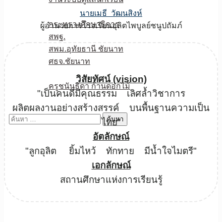
หน่วยงานเกี่ยวข้อง
นายเมธี วัฒนสิงห์
กระทรวงศึกษาธิการ
ผู้อำนวยการโรงเรียนอุลิตไพบูลย์ชนูปถัมภ์
สพฐ.
สพม.อุทัยธานี ชัยนาท
ศธจ.ชัยนาท
วPA
วิสัยทัศน์ (vision)
ครูชนันธิดา ก้านดอกไม้
"เป็นคนดีมีคุณธรรม เลิศล้ำวิชาการ
ติดต่อเรา
ผลิตผลงานอย่างสร้างสรรค์ บนพื้นฐานความเป็น
ค้นหา
ไทย"
สำหรับ:
อัตลักษณ์
"ลูกอุลิต ยิ้มไหว้ ทักทาย มีน้ำใจไมตรี"
เอกลักษณ์
สถานศึกษาแห่งการเรียนรู้