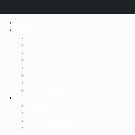
Skip
หน้าแรก
to
ข้อมูลโรงเรียน
content
ประวัติโรงเรียน
วิสัยทัศน์ พันธกิจ เป้าหมาย
โครงสร้างการบริหาร
ทำเนียบผู้บริหาร
คณะกรรมการสถานศึกษาฯ
จำนวนนักเรียน
อาคารสถานที่โรงเรียนอุลิตฯ
โครงสร้างหลักสูตร
บุคลากร
ฝ่ายบริหาร
กลุ่มสาระฯภาษาไทย
กลุ่มสาระฯคณิตศาสตร์
กลุ่มสาระฯวิทยาศาสตร์ฯ