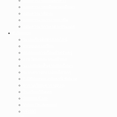
กลุ่มสาระฯสังคมศึกษาฯ
กลุ่มสาระฯสุขศึกษาพลศึกษา
กลุ่มสาระฯศิลปะ
กลุ่มสาระฯการงานอาชีพ
กลุ่มสาระฯภาษาต่างประเทศ
E-Service
ระบบเกียรติบัตรออนไลน์
ตรวจผลการเรียน
กรอกผลการเรียนสำหรับครู
งานวัดผลและประเมินผล
ระบบปัจจัยพื้นฐานนักเรียนฯ
ระบบตรวจสอบเงินเดือนครู
E-Officeสพม.อุทัยธานี ชัยนาท
ตารางเรียน-ตารางสอน
โรงเรียนวิถีพุทธ
Student Care
Video On demand
VR360