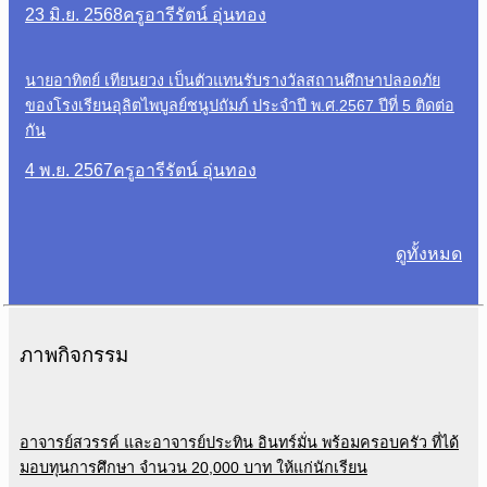
23 มิ.ย. 2568
ครูอารีรัตน์ อุ่นทอง
นายอาทิตย์ เทียนยวง เป็นตัวแทนรับรางวัลสถานศึกษาปลอดภัย
ของโรงเรียนอุลิตไพบูลย์ชนูปถัมภ์ ประจำปี พ.ศ.2567 ปีที่ 5 ติดต่อ
กัน
4 พ.ย. 2567
ครูอารีรัตน์ อุ่นทอง
ดูทั้งหมด
ภาพกิจกรรม
อาจารย์สวรรค์ และอาจารย์ประทิน อินทร์มั่น พร้อมครอบครัว ที่ได้
มอบทุนการศึกษา จำนวน 20,000 บาท ให้แก่นักเรียน