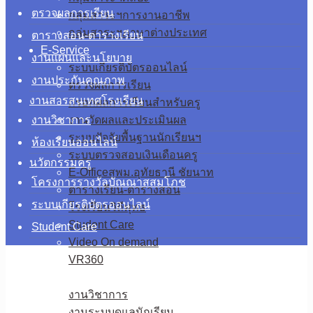
ตรวจผลการเรียน
กลุ่มสาระฯการงานอาชีพ
กลุ่มสาระฯภาษาต่างประเทศ
ตารางสอน-ตารางเรียน
E-Service
งานแผนและนโยบาย
ระบบเกียรติบัตรออนไลน์
งานประกันคุณภาพ
ตรวจผลการเรียน
งานสารสนเทศโรงเรียน
กรอกผลการเรียนสำหรับครู
งานวิชาการ
งานวัดผลและประเมินผล
ระบบปัจจัยพื้นฐานนักเรียนฯ
ห้องเรียนออนไลน์
ระบบตรวจสอบเงินเดือนครู
นวัตกรรมครู
E-Officeสพม.อุทัยธานี ชัยนาท
โครงการรางวัลบัณณาสสมโภช
ตารางเรียน-ตารางสอน
ระบบเกียรติบัตรออนไลน์
โรงเรียนวิถีพุทธ
Student Care
Student Care
Video On demand
VR360
ดาวน์โหลด
งานวิชาการ
งานระบบดูแลนักเรียน