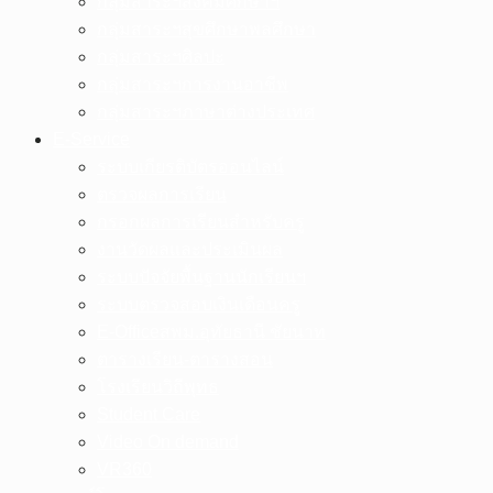
กลุ่มสาระฯสังคมศึกษาฯ
กลุ่มสาระฯสุขศึกษาพลศึกษา
กลุ่มสาระฯศิลปะ
กลุ่มสาระฯการงานอาชีพ
กลุ่มสาระฯภาษาต่างประเทศ
E-Service
ระบบเกียรติบัตรออนไลน์
ตรวจผลการเรียน
กรอกผลการเรียนสำหรับครู
งานวัดผลและประเมินผล
ระบบปัจจัยพื้นฐานนักเรียนฯ
ระบบตรวจสอบเงินเดือนครู
E-Officeสพม.อุทัยธานี ชัยนาท
ตารางเรียน-ตารางสอน
โรงเรียนวิถีพุทธ
Student Care
Video On demand
VR360