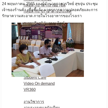
24 พฤษภาคม 2565 รองผู้อำนวยการวรวิทย์ สุขจุ่น ประชุม
กลุ่มสาระฯการงานอาชีพ
เจ้าของร้านค้า เพื่อชี้แจ้ง มาตรการความปลอดภัยและการ
กลุ่มสาระฯภาษาต่างประเทศ
รักษาความสะอาด ภายในโรงอาหารของโรงเรา
E-Service
ระบบเกียรติบัตรออนไลน์
ตรวจผลการเรียน
กรอกผลการเรียนสำหรับครู
งานวัดผลและประเมินผล
ระบบปัจจัยพื้นฐานนักเรียนฯ
ระบบตรวจสอบเงินเดือนครู
E-Officeสพม.อุทัยธานี ชัยนาท
ตารางเรียน-ตารางสอน
โรงเรียนวิถีพุทธ
Student Care
Video On demand
VR360
ดาวน์โหลด
งานวิชาการ
งานระบบดูแลนักเรียน