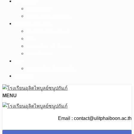
ดาวน์โหลด
งานวิชาการ
งานระบบดูแลนักเรียน
หน่วยงานเกี่ยวข้อง
กระทรวงศึกษาธิการ
สพฐ.
สพม.อุทัยธานี ชัยนาท
ศธจ.ชัยนาท
วPA
ครูชนันธิดา ก้านดอกไม้
ติดต่อเรา
MENU
Email : contact@ulitphaiboon.ac.th