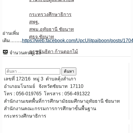
หน่วยงานเกี่ยวข้อง
กระทรวงศึกษาธิการ
สพฐ.
สพม.อุทัยธานี ชัยนาท
อ่านเพิ่ม
ศธจ.ชัยนาท
เติม……..
https://web.facebook.com/UpcUlitpaiboon/posts/1
วPA
ครูชนันธิดา ก้านดอกไม้
จำนวนคนดู:
23
ติดต่อเรา
ค้นหา
สำหรับ:
เลขที่ 172/16 หมู่ 3 ตำบลคุ้งสำเภา
อำเภอมโนรมย์ จังหวัดชัยนาท 17110
โทร : 056-019765 โทรสาร : 056-491322
สำนักงานเขตพื้นที่การศึกษามัธยมศึกษาอุทัยธานี ชัยนาท
สำนักงานคณะกรรมการการศึกษาขั้นพื้นฐาน
กระทรวงศึกษาธิการ