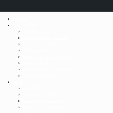
Skip
หน้าแรก
to
ข้อมูลโรงเรียน
content
ประวัติโรงเรียน
วิสัยทัศน์ พันธกิจ เป้าหมาย
โครงสร้างการบริหาร
ทำเนียบผู้บริหาร
คณะกรรมการสถานศึกษาฯ
จำนวนนักเรียน
อาคารสถานที่โรงเรียนอุลิตฯ
โครงสร้างหลักสูตร
บุคลากร
ฝ่ายบริหาร
กลุ่มสาระฯภาษาไทย
กลุ่มสาระฯคณิตศาสตร์
กลุ่มสาระฯวิทยาศาสตร์ฯ