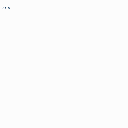
‹
›
×