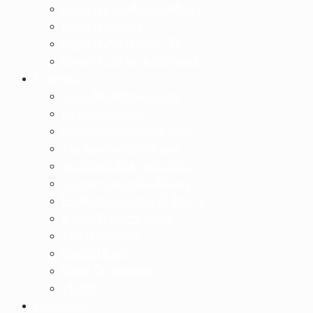
กลุ่มสาระฯสุขศึกษาพลศึกษา
กลุ่มสาระฯศิลปะ
กลุ่มสาระฯการงานอาชีพ
กลุ่มสาระฯภาษาต่างประเทศ
E-Service
ระบบเกียรติบัตรออนไลน์
ตรวจผลการเรียน
กรอกผลการเรียนสำหรับครู
งานวัดผลและประเมินผล
ระบบปัจจัยพื้นฐานนักเรียนฯ
ระบบตรวจสอบเงินเดือนครู
E-Officeสพม.อุทัยธานี ชัยนาท
ตารางเรียน-ตารางสอน
โรงเรียนวิถีพุทธ
Student Care
Video On demand
VR360
ดาวน์โหลด