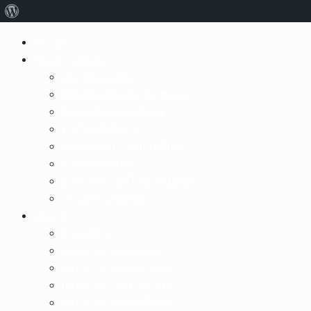
เกี่ยว
กับ
Skip
หน้าแรก
เวิร์ด
to
ข้อมูลโรงเรียน
content
ประวัติโรงเรียน
เพรส
วิสัยทัศน์ พันธกิจ เป้าหมาย
โครงสร้างการบริหาร
ทำเนียบผู้บริหาร
คณะกรรมการสถานศึกษาฯ
จำนวนนักเรียน
อาคารสถานที่โรงเรียนอุลิตฯ
โครงสร้างหลักสูตร
บุคลากร
ฝ่ายบริหาร
กลุ่มสาระฯภาษาไทย
กลุ่มสาระฯคณิตศาสตร์
กลุ่มสาระฯวิทยาศาสตร์ฯ
กลุ่มสาระฯสังคมศึกษาฯ