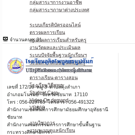
กลุ่มสาระฯการงานอาชีพ
กลุ่มสาระฯภาษาต่างประเทศ
E-Service
ระบบเกียรติบัตรออนไลน์
ตรวจผลการเรียน
จำนวนคนดู:
31
กรอกผลการเรียนสำหรับครู
งานวัดผลและประเมินผล
ระบบปัจจัยพื้นฐานนักเรียนฯ
ระบบตรวจสอบเงินเดือนครู
E-Officeสพม.อุทัยธานี ชัยนาท
ตารางเรียน-ตารางสอน
โรงเรียนวิถีพุทธ
เลขที่ 172/16 หมู่ 3 ตำบลคุ้งสำเภา
Student Care
อำเภอมโนรมย์ จังหวัดชัยนาท 17110
Video On demand
โทร : 056-019765 โทรสาร : 056-491322
VR360
สำนักงานเขตพื้นที่การศึกษามัธยมศึกษาอุทัยธานี
ดาวน์โหลด
ชัยนาท
งานวิชาการ
สำนักงานคณะกรรมการการศึกษาขั้นพื้นฐาน
งานระบบดูแลนักเรียน
กระทรวงศึกษาธิการ