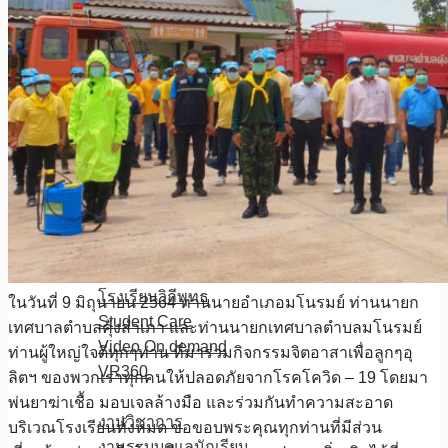
กลุ่มสาระฯการงานอาชีพ
กลุ่มสาระฯภาษาต่างประเทศ
E-Service
ระบบเกียรติบัตรออนไลน์
ตรวจผลการเรียน
กรอกผลการเรียนสำหรับครู
งานวัดผลและประเมินผล
ระบบปัจจัยพื้นฐานนักเรียนฯ
ระบบตรวจสอบเงินเดือนครู
E-Officeสพม.อุทัยธานี ชัยนาท
ตารางเรียน-ตารางสอน
โรงเรียนวิถีพุทธ
ในวันที่ 9 มิถุนายน 2564 ท่านนายอำเภอมโนรมย์ ท่านนายก
Student Care
เทศบาลตำบลคุ้งสำเภา และท่านนายกเทศบาลตำบลมโนรมย์
Video On demand
ท่านผู้ใหญ่ใจดีทุกๆท่าน ที่มาร่วมกิจกรรมจิตอาสาเพื่อลูกๆอุ
VR360
ลิตฯ ของพวกเรา​ทุกคน​ให้ปลอดภัยจากโรคโควิด – 19 โดยมา
ดาวน์โหลด
พ่นยาฆ่าเชื้อ มอบเจลล้างมือ และร่วมกันทำความสะอาด
งานวิชาการ
บริเวณโรงเรียนทั้งหมด ขอขอบพระคุณ​ทุกท่าน​ที่​มีส่วน
งานระบบดูแลนักเรียน