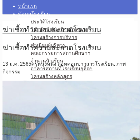
หน้าแรก
ข้อมูลโรงเรียน
ประวัติโรงเรียน
ฆ่าเชื้อทำความสะอาดโรงเรียน
วิสัยทัศน์ พันธกิจ เป้าหมาย
โครงสร้างการบริหาร
ทำเนียบผู้บริหาร
ฆ่าเชื้อทำความสะอาดโรงเรียน
คณะกรรมการสถานศึกษาฯ
จำนวนนักเรียน
13 ม.ค. 2565
ครูหนุงหนิง ดอทคอม
ข่าวสารโรงเรียน
,
ภาพ
อาคารสถานที่โรงเรียนอุลิตฯ
กิจกรรม
โครงสร้างหลักสูตร
บุคลากร
ฝ่ายบริหาร
กลุ่มสาระฯภาษาไทย
กลุ่มสาระฯคณิตศาสตร์
กลุ่มสาระฯวิทยาศาสตร์ฯ
กลุ่มสาระฯสังคมศึกษาฯ
กลุ่มสาระฯสุขศึกษาพลศึกษา
กลุ่มสาระฯศิลปะ