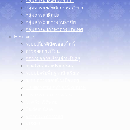
กลุ่มสาระฯสังคมศึกษาฯ
กลุ่มสาระฯสุขศึกษาพลศึกษา
กลุ่มสาระฯศิลปะ
กลุ่มสาระฯการงานอาชีพ
กลุ่มสาระฯภาษาต่างประเทศ
E-Service
ระบบเกียรติบัตรออนไลน์
ตรวจผลการเรียน
กรอกผลการเรียนสำหรับครู
งานวัดผลและประเมินผล
ระบบปัจจัยพื้นฐานนักเรียนฯ
ระบบตรวจสอบเงินเดือนครู
E-Officeสพม.อุทัยธานี ชัยนาท
ตารางเรียน-ตารางสอน
โรงเรียนวิถีพุทธ
Student Care
Video On demand
VR360