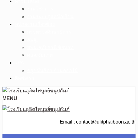
ดาวน์โหลด
งานวิชาการ
งานระบบดูแลนักเรียน
หน่วยงานเกี่ยวข้อง
กระทรวงศึกษาธิการ
สพฐ.
สพม.อุทัยธานี ชัยนาท
ศธจ.ชัยนาท
วPA
ครูชนันธิดา ก้านดอกไม้
ติดต่อเรา
MENU
Email : contact@ulitphaiboon.ac.th