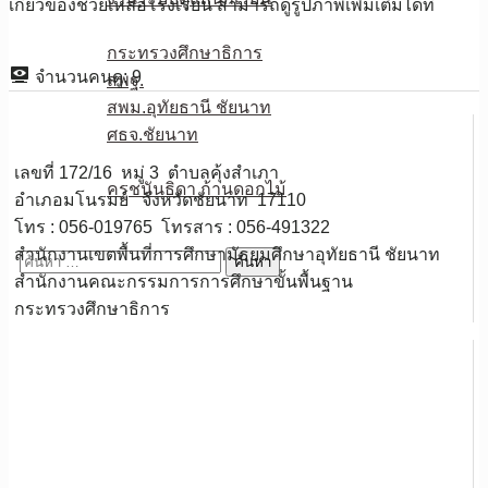
เกี่ยวข้อง​ช่วยเหลือโรงเรียน สามารถดูรูปภาพเพิ่มเติมได้ที่
หน่วยงานเกี่ยวข้อง
กระทรวงศึกษาธิการ
จำนวนคนดู:
9
สพฐ.
สพม.อุทัยธานี ชัยนาท
ศธจ.ชัยนาท
วPA
เลขที่ 172/16 หมู่ 3 ตำบลคุ้งสำเภา
ครูชนันธิดา ก้านดอกไม้
อำเภอมโนรมย์ จังหวัดชัยนาท 17110
ติดต่อเรา
โทร : 056-019765 โทรสาร : 056-491322
สำนักงานเขตพื้นที่การศึกษามัธยมศึกษาอุทัยธานี ชัยนาท
ค้นหา
สำนักงานคณะกรรมการการศึกษาขั้นพื้นฐาน
สำหรับ:
กระทรวงศึกษาธิการ