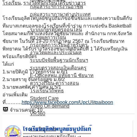
โรงเรียน
,
รางวัลที่นักเรียนได้รับ
ข่าวสาร
กลุ่มสาระฯการงานอาชีพ
กลุ่มสาระฯภาษาต่างประเทศ
โรงเรียนอุลิตไพบูลย์ชนูปถัมภ์ขอชื่นชมและแสดงความยินดีกับ
E-Service
ทีมบาสเกตบอลของโรงเรียนที่เข้าร่วม การแข่งขัน Basketball
ระบบเกียรติบัตรออนไลน์
โดยสมาคมกีฬาแห่งจังหวัดชัยนาทและ สำนักงาน กกท.จังหวัด
ตรวจผลการเรียน
ชัยนาท ในวันที่ 19-20 กรกฎาคม 2567 ณ โรงเรียนชัยนาท
กรอกผลการเรียนสำหรับครู
พิทยาคม ได้รับรางวัลรองชนะเลิศอันดับที่ 1 ได้รับเหรียญเงิน
งานวัดผลและประเมินผล
พร้อมเกียรติบัตร
ระบบปัจจัยพื้นฐานนักเรียนฯ
ได้แก่
ระบบตรวจสอบเงินเดือนครู
1.นายปิติภูมิ ไววิทย์กรรม ม.6/1
E-Officeสพม.อุทัยธานี ชัยนาท
2.นายสรายุ จันทร์อยู่สุข ม.6/2
ตารางเรียน-ตารางสอน
3.นายพงศพัศ คำวิเศษ ม.5/1
โรงเรียนวิถีพุทธ
อ่านเพิ่มเติม
Student Care
ที่……….
https://www.facebook.com/UpcUlitpaiboon
Video On demand
จำนวนคนดู:
10
VR360
ดาวน์โหลด
งานวิชาการ
งานระบบดูแลนักเรียน