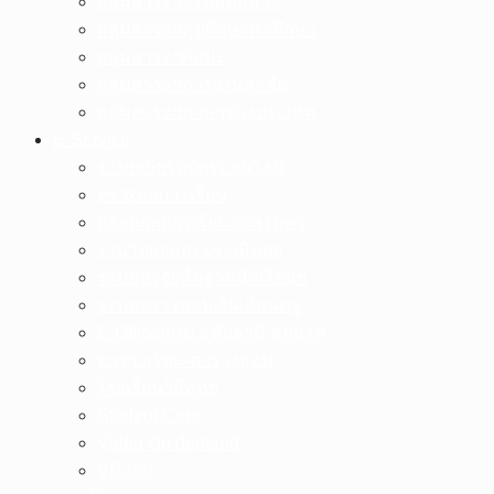
กลุ่มสาระฯสังคมศึกษาฯ
กลุ่มสาระฯสุขศึกษาพลศึกษา
กลุ่มสาระฯศิลปะ
กลุ่มสาระฯการงานอาชีพ
กลุ่มสาระฯภาษาต่างประเทศ
E-Service
ระบบเกียรติบัตรออนไลน์
ตรวจผลการเรียน
กรอกผลการเรียนสำหรับครู
งานวัดผลและประเมินผล
ระบบปัจจัยพื้นฐานนักเรียนฯ
ระบบตรวจสอบเงินเดือนครู
E-Officeสพม.อุทัยธานี ชัยนาท
ตารางเรียน-ตารางสอน
โรงเรียนวิถีพุทธ
Student Care
Video On demand
VR360