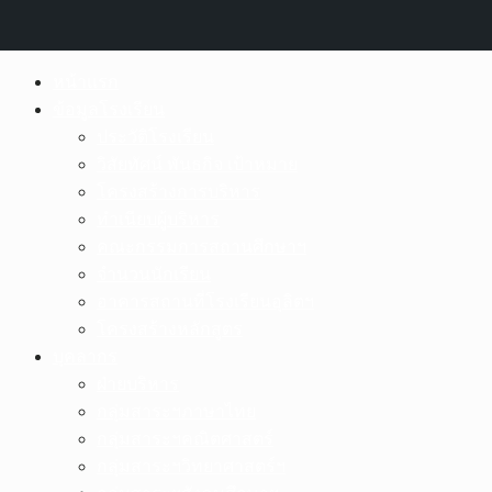
Skip
หน้าแรก
to
ข้อมูลโรงเรียน
content
ประวัติโรงเรียน
วิสัยทัศน์ พันธกิจ เป้าหมาย
โครงสร้างการบริหาร
ทำเนียบผู้บริหาร
คณะกรรมการสถานศึกษาฯ
จำนวนนักเรียน
อาคารสถานที่โรงเรียนอุลิตฯ
โครงสร้างหลักสูตร
บุคลากร
ฝ่ายบริหาร
กลุ่มสาระฯภาษาไทย
กลุ่มสาระฯคณิตศาสตร์
กลุ่มสาระฯวิทยาศาสตร์ฯ