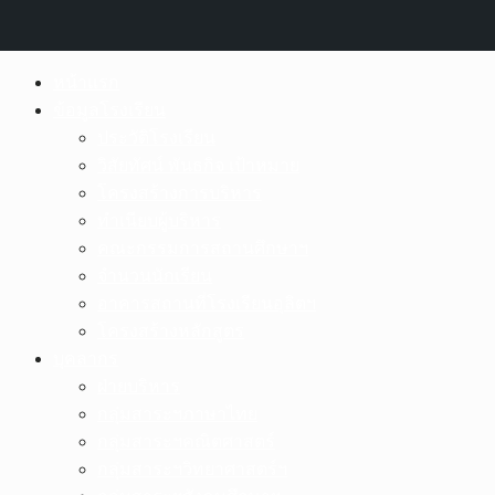
Skip
หน้าแรก
to
ข้อมูลโรงเรียน
content
ประวัติโรงเรียน
วิสัยทัศน์ พันธกิจ เป้าหมาย
โครงสร้างการบริหาร
ทำเนียบผู้บริหาร
คณะกรรมการสถานศึกษาฯ
จำนวนนักเรียน
อาคารสถานที่โรงเรียนอุลิตฯ
โครงสร้างหลักสูตร
บุคลากร
ฝ่ายบริหาร
กลุ่มสาระฯภาษาไทย
กลุ่มสาระฯคณิตศาสตร์
กลุ่มสาระฯวิทยาศาสตร์ฯ