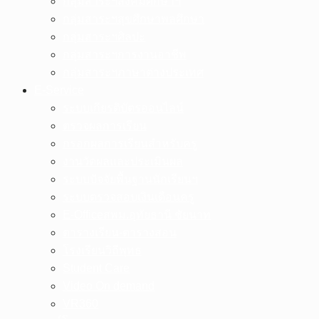
กลุ่มสาระฯสังคมศึกษาฯ
กลุ่มสาระฯสุขศึกษาพลศึกษา
กลุ่มสาระฯศิลปะ
กลุ่มสาระฯการงานอาชีพ
กลุ่มสาระฯภาษาต่างประเทศ
E-Service
ระบบเกียรติบัตรออนไลน์
ตรวจผลการเรียน
กรอกผลการเรียนสำหรับครู
งานวัดผลและประเมินผล
ระบบปัจจัยพื้นฐานนักเรียนฯ
ระบบตรวจสอบเงินเดือนครู
E-Officeสพม.อุทัยธานี ชัยนาท
ตารางเรียน-ตารางสอน
โรงเรียนวิถีพุทธ
Student Care
Video On demand
VR360