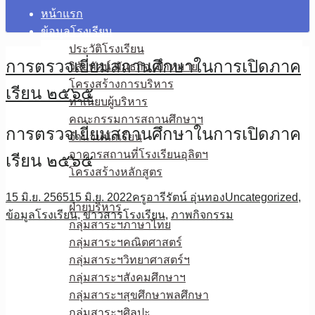
หน้าแรก
ข้อมูลโรงเรียน
ประวัติโรงเรียน
การตรวจเยี่ยมสถานศึกษาในการเปิดภาค
วิสัยทัศน์ พันธกิจ เป้าหมาย
โครงสร้างการบริหาร
เรียน ๒๕๖๕
ทำเนียบผู้บริหาร
คณะกรรมการสถานศึกษาฯ
การตรวจเยี่ยมสถานศึกษาในการเปิดภาค
จำนวนนักเรียน
อาคารสถานที่โรงเรียนอุลิตฯ
เรียน ๒๕๖๕
โครงสร้างหลักสูตร
บุคลากร
15 มิ.ย. 2565
15 มิ.ย. 2022
ครูอารีรัตน์ อุ่นทอง
Uncategorized
,
ฝ่ายบริหาร
ข้อมูลโรงเรียน
,
ข่าวสารโรงเรียน
,
ภาพกิจกรรม
กลุ่มสาระฯภาษาไทย
กลุ่มสาระฯคณิตศาสตร์
กลุ่มสาระฯวิทยาศาสตร์ฯ
กลุ่มสาระฯสังคมศึกษาฯ
กลุ่มสาระฯสุขศึกษาพลศึกษา
กลุ่มสาระฯศิลปะ