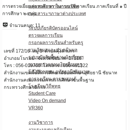
การตรวจเยี่ยมสถานศึกษา ในการเปิดภาคเรียน ภาคเรียนที่ ๑ ปี
กลุ่มสาระฯการงานอาชีพ
การศึกษา ๒๕๖๕
กลุ่มสาระฯภาษาต่างประเทศ
E-Service
จำนวนคนดู:
11
ระบบเกียรติบัตรออนไลน์
ตรวจผลการเรียน
กรอกผลการเรียนสำหรับครู
งานวัดผลและประเมินผล
เลขที่ 172/16 หมู่ 3 ตำบลคุ้งสำเภา
ระบบปัจจัยพื้นฐานนักเรียนฯ
อำเภอมโนรมย์ จังหวัดชัยนาท 17110
ระบบตรวจสอบเงินเดือนครู
โทร : 056-019765 โทรสาร : 056-491322
E-Officeสพม.อุทัยธานี ชัยนาท
สำนักงานเขตพื้นที่การศึกษามัธยมศึกษาอุทัยธานี ชัยนาท
ตารางเรียน-ตารางสอน
สำนักงานคณะกรรมการการศึกษาขั้นพื้นฐาน
โรงเรียนวิถีพุทธ
กระทรวงศึกษาธิการ
Student Care
Video On demand
VR360
ดาวน์โหลด
งานวิชาการ
งานระบบดูแลนักเรียน