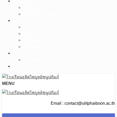
ดาวน์โหลด
งานวิชาการ
งานระบบดูแลนักเรียน
หน่วยงานเกี่ยวข้อง
กระทรวงศึกษาธิการ
สพฐ.
สพม.อุทัยธานี ชัยนาท
ศธจ.ชัยนาท
วPA
ครูชนันธิดา ก้านดอกไม้
ติดต่อเรา
MENU
Email : contact@ulitphaiboon.ac.th