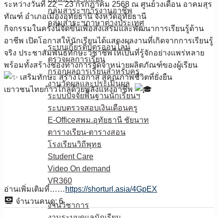
ระหว่างวันที่ 22 – 23 กรกฎาคม 2568 ณ ศูนย์วงเดือน อาคมสุร
กลุ่มสาระฯการงานอาชีพ
ทัณฑ์ อำเภอเมืองอุทัยธานี จังหวัดอุทัยธานี
กลุ่มสาระฯภาษาต่างประเทศ
กิจกรรมในครั้งนี้จัดขึ้นเพื่อส่งเสริมและพัฒนาการเรียนรู้ด้าน
E-Service
อาชีพ เปิดโอกาสให้นักเรียนได้แสดงผลงานที่เกิดจากการเรียนรู้
ระบบเกียรติบัตรออนไลน์
จริง ประชาสัมพันธ์ทักษะวิชาชีพให้เป็นที่รู้จักอย่างแพร่หลาย
ตรวจผลการเรียน
พร้อมทั้งสร้างช่องทางการจัดจำหน่ายผลิตภัณฑ์ของผู้เรียน
กรอกผลการเรียนสำหรับครู
เสริมทักษะ สร้างโอกาส สู่คุณภาพชีวิตที่ยั่งยืน
งานวัดผลและประเมินผล
เยาวชนไทยก้าวไกลด้วยพลังแห่งอาชีพ
ระบบปัจจัยพื้นฐานนักเรียนฯ
ระบบตรวจสอบเงินเดือนครู
E-Officeสพม.อุทัยธานี ชัยนาท
ตารางเรียน-ตารางสอน
โรงเรียนวิถีพุทธ
Student Care
Video On demand
VR360
อ่านเพิ่มเติมที่……
https://shorturl.asia/4GpEX
ดาวน์โหลด
จำนวนคนดู:
6
งานวิชาการ
งานระบบดูแลนักเรียน