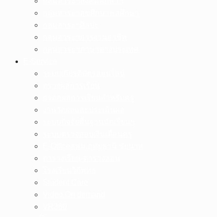
กลุ่มสาระฯสังคมศึกษาฯ
กลุ่มสาระฯสุขศึกษาพลศึกษา
กลุ่มสาระฯศิลปะ
กลุ่มสาระฯการงานอาชีพ
กลุ่มสาระฯภาษาต่างประเทศ
E-Service
ระบบเกียรติบัตรออนไลน์
ตรวจผลการเรียน
กรอกผลการเรียนสำหรับครู
งานวัดผลและประเมินผล
ระบบปัจจัยพื้นฐานนักเรียนฯ
ระบบตรวจสอบเงินเดือนครู
E-Officeสพม.อุทัยธานี ชัยนาท
ตารางเรียน-ตารางสอน
โรงเรียนวิถีพุทธ
Student Care
Video On demand
VR360