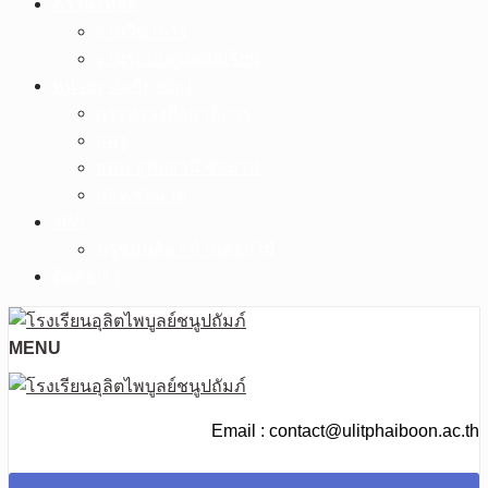
ดาวน์โหลด
งานวิชาการ
งานระบบดูแลนักเรียน
หน่วยงานเกี่ยวข้อง
กระทรวงศึกษาธิการ
สพฐ.
สพม.อุทัยธานี ชัยนาท
ศธจ.ชัยนาท
วPA
ครูชนันธิดา ก้านดอกไม้
ติดต่อเรา
MENU
Email : contact@ulitphaiboon.ac.th