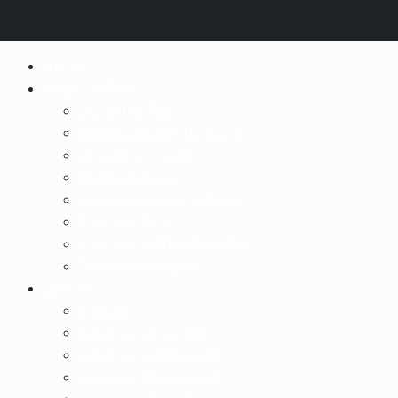
Skip
หน้าแรก
to
ข้อมูลโรงเรียน
content
ประวัติโรงเรียน
วิสัยทัศน์ พันธกิจ เป้าหมาย
โครงสร้างการบริหาร
ทำเนียบผู้บริหาร
คณะกรรมการสถานศึกษาฯ
จำนวนนักเรียน
อาคารสถานที่โรงเรียนอุลิตฯ
โครงสร้างหลักสูตร
บุคลากร
ฝ่ายบริหาร
กลุ่มสาระฯภาษาไทย
กลุ่มสาระฯคณิตศาสตร์
กลุ่มสาระฯวิทยาศาสตร์ฯ