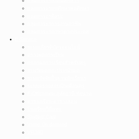
กลุ่มสาระฯสังคมศึกษาฯ
กลุ่มสาระฯสุขศึกษาพลศึกษา
กลุ่มสาระฯศิลปะ
กลุ่มสาระฯการงานอาชีพ
กลุ่มสาระฯภาษาต่างประเทศ
E-Service
ระบบเกียรติบัตรออนไลน์
ตรวจผลการเรียน
กรอกผลการเรียนสำหรับครู
งานวัดผลและประเมินผล
ระบบปัจจัยพื้นฐานนักเรียนฯ
ระบบตรวจสอบเงินเดือนครู
E-Officeสพม.อุทัยธานี ชัยนาท
ตารางเรียน-ตารางสอน
โรงเรียนวิถีพุทธ
Student Care
Video On demand
VR360