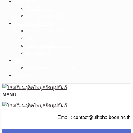
ดาวน์โหลด
งานวิชาการ
งานระบบดูแลนักเรียน
หน่วยงานเกี่ยวข้อง
กระทรวงศึกษาธิการ
สพฐ.
สพม.อุทัยธานี ชัยนาท
ศธจ.ชัยนาท
วPA
ครูชนันธิดา ก้านดอกไม้
ติดต่อเรา
MENU
Email : contact@ulitphaiboon.ac.th