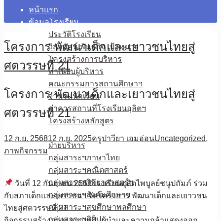
หน้าแรก
ข้อมูลโรงเรียน
ประวัติโรงเรียน
โครงการ พัฒนาเด็กและเยาวชนไทยสู่
วิสัยทัศน์ พันธกิจ เป้าหมาย
โครงสร้างการบริหาร
ศตวรรษที่ 21
ทำเนียบผู้บริหาร
คณะกรรมการสถานศึกษาฯ
โครงการ พัฒนาเด็กและเยาวชนไทยสู่
จำนวนนักเรียน
อาคารสถานที่โรงเรียนอุลิตฯ
ศตวรรษที่ 21
โครงสร้างหลักสูตร
บุคลากร
12 ก.ย. 2568
12 ก.ย. 2025
ครูปาวียา เอมอ่อน
Uncategorized
,
ฝ่ายบริหาร
ภาพกิจกรรม
กลุ่มสาระฯภาษาไทย
กลุ่มสาระฯคณิตศาสตร์
กลุ่มสาระฯวิทยาศาสตร์ฯ
วันที่ 12 กันยายน 2568โรงเรียนอุลิตไพบูลย์ชนูปถัมภ์ ร่วม
กลุ่มสาระฯสังคมศึกษาฯ
กับสภาเด็กและเยาวชนฯ จัดโครงการ พัฒนาเด็กและเยาวชน
กลุ่มสาระฯสุขศึกษาพลศึกษา
ไทยสู่ศตวรรษที่ 21
กลุ่มสาระฯศิลปะ
กิจกรรมสร้างภาวะความเป็นผู้นำและความกล้าแสดงออก