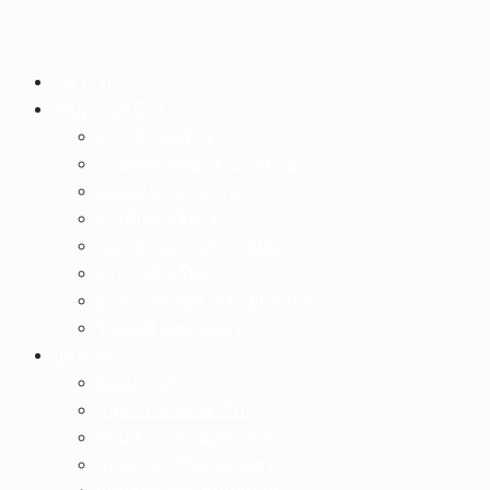
Skip
หน้าแรก
to
ข้อมูลโรงเรียน
content
ประวัติโรงเรียน
วิสัยทัศน์ พันธกิจ เป้าหมาย
โครงสร้างการบริหาร
ทำเนียบผู้บริหาร
คณะกรรมการสถานศึกษาฯ
จำนวนนักเรียน
อาคารสถานที่โรงเรียนอุลิตฯ
โครงสร้างหลักสูตร
บุคลากร
ฝ่ายบริหาร
กลุ่มสาระฯภาษาไทย
กลุ่มสาระฯคณิตศาสตร์
กลุ่มสาระฯวิทยาศาสตร์ฯ