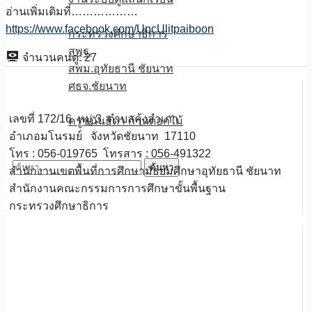
อ่านเพิ่มเติมที่………………
หน่วยงานเกี่ยวข้อง
https://www.facebook.com/UpcUlitpaiboon
กระทรวงศึกษาธิการ
สพฐ.
จำนวนคนดู:
27
สพม.อุทัยธานี ชัยนาท
ศธจ.ชัยนาท
วPA
เลขที่ 172/16 หมู่ 3 ตำบลคุ้งสำเภา
ครูชนันธิดา ก้านดอกไม้
อำเภอมโนรมย์ จังหวัดชัยนาท 17110
ติดต่อเรา
โทร : 056-019765 โทรสาร : 056-491322
ค้นหา
สำนักงานเขตพื้นที่การศึกษามัธยมศึกษาอุทัยธานี ชัยนาท
สำหรับ:
สำนักงานคณะกรรมการการศึกษาขั้นพื้นฐาน
กระทรวงศึกษาธิการ