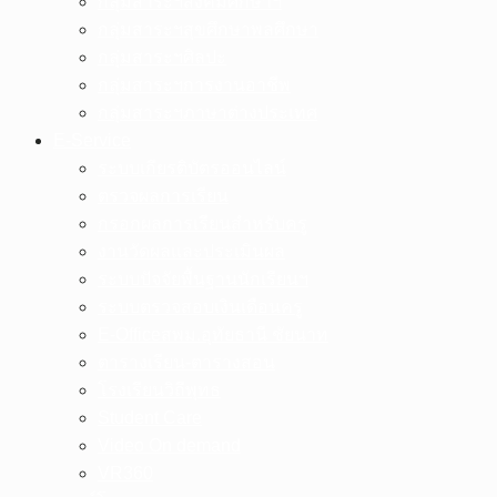
กลุ่มสาระฯสังคมศึกษาฯ
กลุ่มสาระฯสุขศึกษาพลศึกษา
กลุ่มสาระฯศิลปะ
กลุ่มสาระฯการงานอาชีพ
กลุ่มสาระฯภาษาต่างประเทศ
E-Service
ระบบเกียรติบัตรออนไลน์
ตรวจผลการเรียน
กรอกผลการเรียนสำหรับครู
งานวัดผลและประเมินผล
ระบบปัจจัยพื้นฐานนักเรียนฯ
ระบบตรวจสอบเงินเดือนครู
E-Officeสพม.อุทัยธานี ชัยนาท
ตารางเรียน-ตารางสอน
โรงเรียนวิถีพุทธ
Student Care
Video On demand
VR360