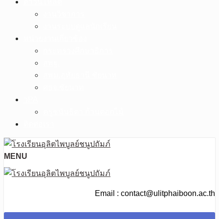
ดาวน์โหลด
งานวิชาการ
งานระบบดูแลนักเรียน
หน่วยงานเกี่ยวข้อง
กระทรวงศึกษาธิการ
สพฐ.
สพม.อุทัยธานี ชัยนาท
ศธจ.ชัยนาท
วPA
ครูชนันธิดา ก้านดอกไม้
ติดต่อเรา
MENU
Email : contact@ulitphaiboon.ac.th