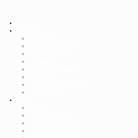
Skip
หน้าแรก
to
ข้อมูลโรงเรียน
content
ประวัติโรงเรียน
วิสัยทัศน์ พันธกิจ เป้าหมาย
โครงสร้างการบริหาร
ทำเนียบผู้บริหาร
คณะกรรมการสถานศึกษาฯ
จำนวนนักเรียน
อาคารสถานที่โรงเรียนอุลิตฯ
โครงสร้างหลักสูตร
บุคลากร
ฝ่ายบริหาร
กลุ่มสาระฯภาษาไทย
กลุ่มสาระฯคณิตศาสตร์
กลุ่มสาระฯวิทยาศาสตร์ฯ