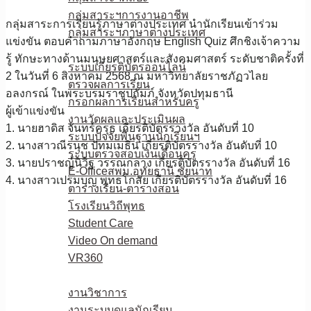
กลุ่มสาระฯการงานอาชีพ
กลุ่มสาระการเรียนรู้ภาษาต่างประเทศ นำนักเรียนเข้าร่วม
กลุ่มสาระฯภาษาต่างประเทศ
แข่งขัน ตอบคำถามภาษาอังกฤษ English Quiz ศึกชิงเจ้าความ
E-Service
รู้ ทักษะทางด้านมนุษยศาสตร์และสังคมศาสตร์ ระดับชาติครั้งที่
ระบบเกียรติบัตรออนไลน์
2 ในวันที่ 6 สิงหาคม 2568 ณ มหาวิทยาลัยราชภัฏวไลย
ตรวจผลการเรียน
อลงกรณ์ ในพระบรมราชูปถัมภ์ จังหวัดปทุมธานี
กรอกผลการเรียนสำหรับครู
ผู้เข้าแข่งขัน
งานวัดผลและประเมินผล
1. นายฮาดิส จันทร์ครุธ เกียรติบัตรรางวัล อันดับที่ 10
ระบบปัจจัยพื้นฐานนักเรียนฯ
2. นางสาวณีรนุช ปัทมเมธิน เกียรติบัตรรางวัล อันดับที่ 10
ระบบตรวจสอบเงินเดือนครู
3. นายปราชญ์นิวิฐ วรรณกลาง เกียรติบัตรรางวัล อันดับที่ 16
E-Officeสพม.อุทัยธานี ชัยนาท
4. นางสาวเปรมบุญ พุทธโกสัย เกียรติบัตรรางวัล อันดับที่ 16
ตารางเรียน-ตารางสอน
โรงเรียนวิถีพุทธ
Student Care
Video On demand
VR360
ดาวน์โหลด
งานวิชาการ
งานระบบดูแลนักเรียน