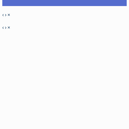
‹
›
×
‹
›
×