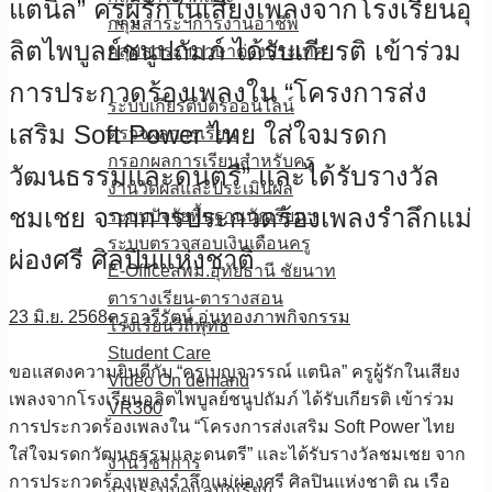
แตนิล” ครูผู้รักในเสียงเพลงจากโรงเรียนอุ
กลุ่มสาระฯการงานอาชีพ
ลิตไพบูลย์ชนูปถัมภ์ ได้รับเกียรติ เข้าร่วม
กลุ่มสาระฯภาษาต่างประเทศ
E-Service
การประกวดร้องเพลงใน “โครงการส่ง
ระบบเกียรติบัตรออนไลน์
เสริม Soft Power ไทย ใส่ใจมรดก
ตรวจผลการเรียน
กรอกผลการเรียนสำหรับครู
วัฒนธรรมและดนตรี” และได้รับรางวัล
งานวัดผลและประเมินผล
ชมเชย จากการประกวดร้องเพลงรำลึกแม่
ระบบปัจจัยพื้นฐานนักเรียนฯ
ระบบตรวจสอบเงินเดือนครู
ผ่องศรี ศิลปินแห่งชาติ
E-Officeสพม.อุทัยธานี ชัยนาท
ตารางเรียน-ตารางสอน
23 มิ.ย. 2568
ครูอารีรัตน์ อุ่นทอง
ภาพกิจกรรม
โรงเรียนวิถีพุทธ
Student Care
ขอแสดงความยินดีกับ “ครูเบญจวรรณ์ แตนิล” ครูผู้รักในเสียง
Video On demand
เพลงจากโรงเรียนอุลิตไพบูลย์ชนูปถัมภ์ ได้รับเกียรติ เข้าร่วม
VR360
การประกวดร้องเพลงใน “โครงการส่งเสริม Soft Power ไทย
ดาวน์โหลด
ใส่ใจมรดกวัฒนธรรมและดนตรี” และได้รับรางวัลชมเชย จาก
งานวิชาการ
การประกวดร้องเพลงรำลึกแม่ผ่องศรี ศิลปินแห่งชาติ ณ เรือ
งานระบบดูแลนักเรียน