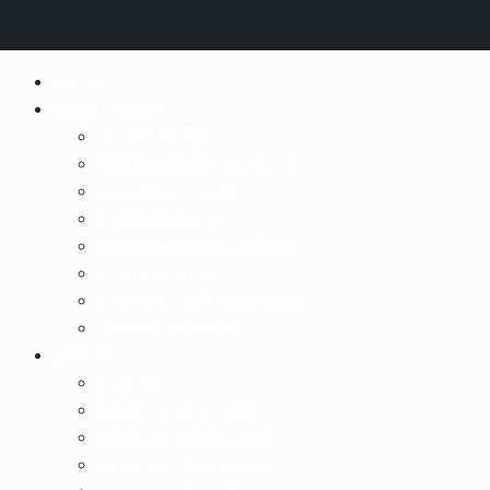
Skip
หน้าแรก
to
ข้อมูลโรงเรียน
content
ประวัติโรงเรียน
วิสัยทัศน์ พันธกิจ เป้าหมาย
โครงสร้างการบริหาร
ทำเนียบผู้บริหาร
คณะกรรมการสถานศึกษาฯ
จำนวนนักเรียน
อาคารสถานที่โรงเรียนอุลิตฯ
โครงสร้างหลักสูตร
บุคลากร
ฝ่ายบริหาร
กลุ่มสาระฯภาษาไทย
กลุ่มสาระฯคณิตศาสตร์
กลุ่มสาระฯวิทยาศาสตร์ฯ