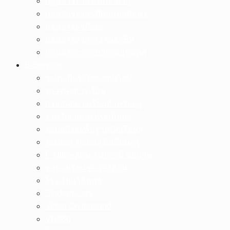
กลุ่มสาระฯสังคมศึกษาฯ
กลุ่มสาระฯสุขศึกษาพลศึกษา
กลุ่มสาระฯศิลปะ
กลุ่มสาระฯการงานอาชีพ
กลุ่มสาระฯภาษาต่างประเทศ
E-Service
ระบบเกียรติบัตรออนไลน์
ตรวจผลการเรียน
กรอกผลการเรียนสำหรับครู
งานวัดผลและประเมินผล
ระบบปัจจัยพื้นฐานนักเรียนฯ
ระบบตรวจสอบเงินเดือนครู
E-Officeสพม.อุทัยธานี ชัยนาท
ตารางเรียน-ตารางสอน
โรงเรียนวิถีพุทธ
Student Care
Video On demand
VR360