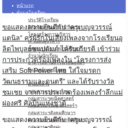
หน้าแรก
ข้อมูลโรงเรียน
ประวัติโรงเรียน
ขอแสดงความยินดีกับ “ครูเบญจวรรณ์
วิสัยทัศน์ พันธกิจ เป้าหมาย
โครงสร้างการบริหาร
แตนิล” ครูผู้รักในเสียงเพลงจากโรงเรียนอุ
ทำเนียบผู้บริหาร
ลิตไพบูลย์ชนูปถัมภ์ ได้รับเกียรติ เข้าร่วม
คณะกรรมการสถานศึกษาฯ
จำนวนนักเรียน
การประกวดร้องเพลงใน “โครงการส่ง
อาคารสถานที่โรงเรียนอุลิตฯ
เสริม Soft Power ไทย ใส่ใจมรดก
โครงสร้างหลักสูตร
บุคลากร
วัฒนธรรมและดนตรี” และได้รับรางวัล
ฝ่ายบริหาร
ชมเชย จากการประกวดร้องเพลงรำลึกแม่
กลุ่มสาระฯภาษาไทย
กลุ่มสาระฯคณิตศาสตร์
ผ่องศรี ศิลปินแห่งชาติ
กลุ่มสาระฯวิทยาศาสตร์ฯ
กลุ่มสาระฯสังคมศึกษาฯ
ขอแสดงความยินดีกับ “ครูเบญจวรรณ์
กลุ่มสาระฯสุขศึกษาพลศึกษา
กลุ่มสาระฯศิลปะ