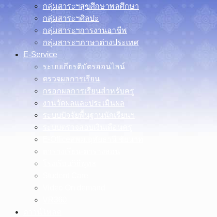
กลุ่มสาระฯสุขศึกษาพลศึกษา
กลุ่มสาระฯศิลปะ
กลุ่มสาระฯการงานอาชีพ
กลุ่มสาระฯภาษาต่างประเทศ
E-Service
ระบบเกียรติบัตรออนไลน์
ตรวจผลการเรียน
กรอกผลการเรียนสำหรับครู
งานวัดผลและประเมินผล
ระบบปัจจัยพื้นฐานนักเรียนฯ
ระบบตรวจสอบเงินเดือนครู
E-Officeสพม.อุทัยธานี ชัยนาท
ตารางเรียน-ตารางสอน
โรงเรียนวิถีพุทธ
Student Care
Video On demand
VR360
ดาวน์โหลด